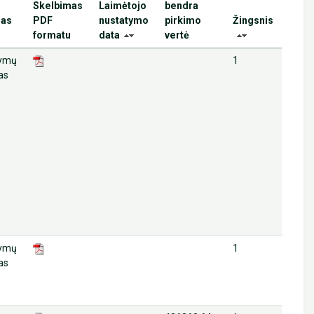
Skelbimas
Laimėtojo
bendra
sas
PDF
nustatymo
pirkimo
Žingsnis
formatu
data
vertė
lymų
1
as
lymų
1
as