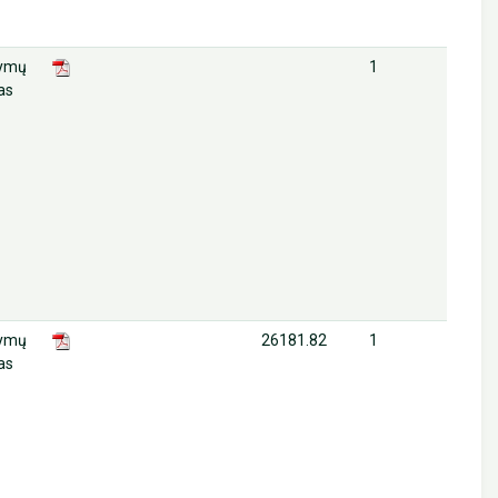
lymų
1
as
lymų
26181.82
1
as