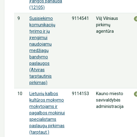
įrangos panauda
(12105)
9
9114541
VšĮ Vilniaus
Susisiekimo
pirkimų
komunikacijų
agentūra
tyrimo ir jų
įrengimui
naudojamų
medžiagų
bandymo
paslaugos
(Atviras
tarptautinis
pirkimas)
10
9114153
Kauno miesto
Lietuvių kalbos
savivaldybės
kultūros mokymo
administracija
mokytojams ir
pagalbos mokiniui
specialistams
paslaugų pirkimas
(tarptaut.)