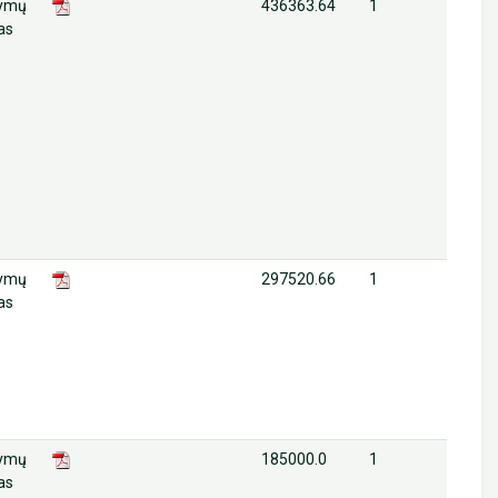
lymų
436363.64
1
as
lymų
297520.66
1
as
lymų
185000.0
1
as