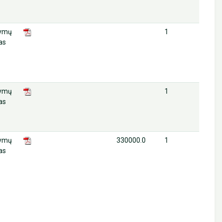
lymų
1
as
lymų
1
as
lymų
330000.0
1
as