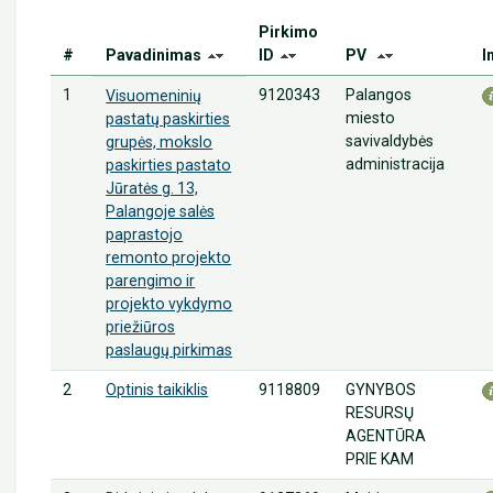
Pirkimo
#
Pavadinimas
ID
PV
I
1
9120343
Palangos
Visuomeninių
miesto
pastatų paskirties
savivaldybės
grupės, mokslo
administracija
paskirties pastato
Jūratės g. 13,
Palangoje salės
paprastojo
remonto projekto
parengimo ir
projekto vykdymo
priežiūros
paslaugų pirkimas
2
9118809
GYNYBOS
Optinis taikiklis
RESURSŲ
AGENTŪRA
PRIE KAM