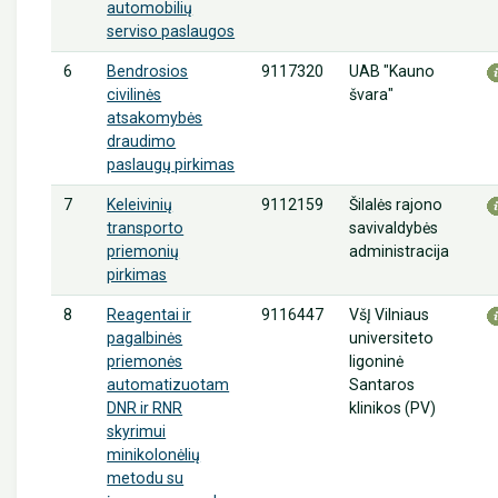
automobilių
serviso paslaugos
6
9117320
UAB "Kauno
Bendrosios
švara"
civilinės
atsakomybės
draudimo
paslaugų pirkimas
7
9112159
Šilalės rajono
Keleivinių
savivaldybės
transporto
administracija
priemonių
pirkimas
8
9116447
VšĮ Vilniaus
Reagentai ir
universiteto
pagalbinės
ligoninė
priemonės
Santaros
automatizuotam
klinikos (PV)
DNR ir RNR
skyrimui
minikolonėlių
metodu su