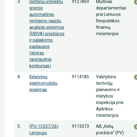
3
9127869
Muitinės
Dirbtiniu intelektu
departamentas
grįstos
prie Lietuvos
automatinės
Respublikos
rentgeno vaizdų
finansų
analizės sistemos
ministerijos
(DIRVA) priežiūros
ir palaikymo
paslaugos
(atviras
tarptautinis
konkursas)
4
9114185
Valstybinė
Keleivinių
teritorijų
elektromobilių
planavimo ir
įsigijimas
statybos
inspekcija prie
Aplinkos
ministerijos
5
9113373
AB „Kelių
(PU-15337/26)
priežiūra“ (PV)
Lengvųjų