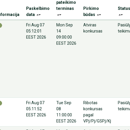
pateikimo
Paskelbimo
terminas
Pirkimo
Statu
nformacija
data
būdas
Fri Aug 07
Mon Sep
Atviras
Pasiū
05:12:01
14
konkursas
teikim
EEST 2026
09:00:00
EEST 2026
Fri Aug 07
Tue Sep
Ribotas
Pasiū
05:11:52
08
konkursas
teikim
EEST 2026
11:00:00
pagal
EEST 2026
VPĮ/PĮ/GSPĮ/KĮ